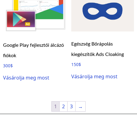
Egészség Bőrápolás
Google Play fejlesztői álcázó
kiegészítők Ads Cloaking
fiókok
150
$
300
$
Vásárolja meg most
Vásárolja meg most
1
2
3
→