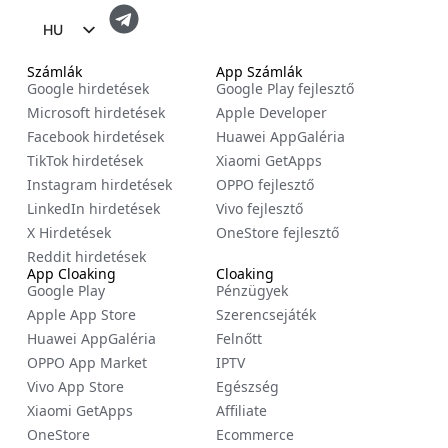
HU
EN
Számlák
App Számlák
Google hirdetések
Google Play fejlesztő
FR
Microsoft hirdetések
Apple Developer
ES
Facebook hirdetések
Huawei AppGaléria
TikTok hirdetések
Xiaomi GetApps
ZH
Instagram hirdetések
OPPO fejlesztő
NL
LinkedIn hirdetések
Vivo fejlesztő
RU
X Hirdetések
OneStore fejlesztő
Reddit hirdetések
DE
App Cloaking
Cloaking
Google Play
Pénzügyek
IT
Apple App Store
Szerencsejáték
CS
Huawei AppGaléria
Felnőtt
BG
OPPO App Market
IPTV
Vivo App Store
Egészség
EL
Xiaomi GetApps
Affiliate
PL
OneStore
Ecommerce