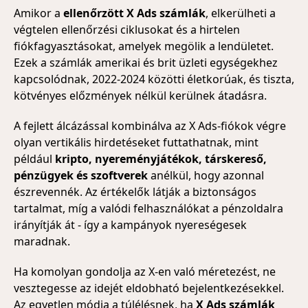
Amikor a
ellenőrzött X Ads számlák
, elkerülheti a
végtelen ellenőrzési ciklusokat és a hirtelen
fiókfagyasztásokat, amelyek megölik a lendületet.
Ezek a számlák amerikai és brit üzleti egységekhez
kapcsolódnak, 2022-2024 közötti életkorúak, és tiszta,
kötvényes előzmények nélkül kerülnek átadásra.
A fejlett álcázással kombinálva az X Ads-fiókok végre
olyan vertikális hirdetéseket futtathatnak, mint
például
kripto, nyereményjátékok, társkereső,
pénzügyek és szoftverek
anélkül, hogy azonnal
észrevennék. Az értékelők látják a biztonságos
tartalmat, míg a valódi felhasználókat a pénzoldalra
irányítják át - így a kampányok nyereségesek
maradnak.
Ha komolyan gondolja az X-en való méretezést, ne
vesztegesse az idejét eldobható bejelentkezésekkel.
Az egyetlen módja a túlélésnek, ha
X Ads számlák