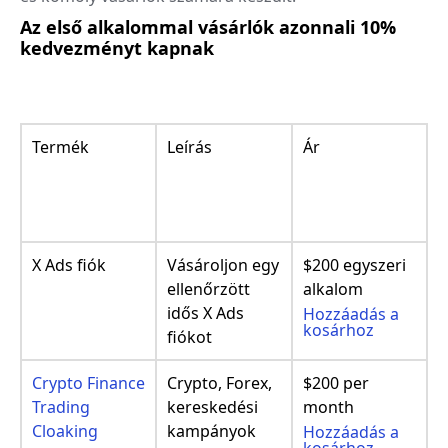
Az első alkalommal vásárlók azonnali 10%
kedvezményt kapnak
Termék
Leírás
Ár
X Ads fiók
Vásároljon egy
$200 egyszeri
ellenőrzött
alkalom
idős X Ads
Hozzáadás a
kosárhoz
fiókot
Crypto Finance
Crypto, Forex,
$200 per
Trading
kereskedési
month
Cloaking
kampányok
Hozzáadás a
kosárhoz