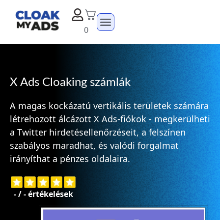
0
X Ads Cloaking számlák
A magas kockázatú vertikális területek számára
létrehozott álcázott X Ads-fiókok - megkerülheti
a Twitter hirdetésellenőrzéseit, a felszínen
szabályos maradhat, és valódi forgalmat
irányíthat a pénzes oldalaira.
-
/
-
értékelések