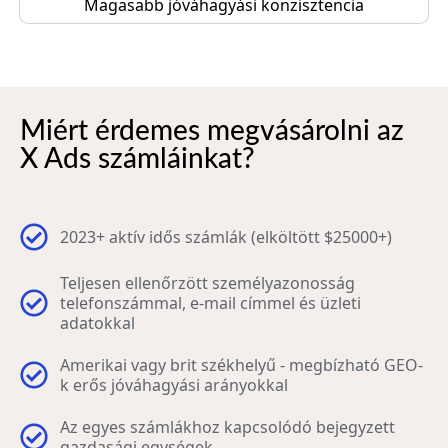
Magasabb jóváhagyási konzisztencia
Miért érdemes megvásárolni az
X Ads számláinkat?
2023+ aktív idős számlák (elköltött $25000+)
Teljesen ellenőrzött személyazonosság
telefonszámmal, e-mail címmel és üzleti
adatokkal
Amerikai vagy brit székhelyű - megbízható GEO-
k erős jóváhagyási arányokkal
Az egyes számlákhoz kapcsolódó bejegyzett
gazdasági egységek