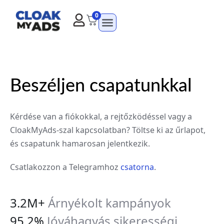
0
Beszéljen csapatunkkal
Kérdése van a fiókokkal, a rejtőzködéssel vagy a
CloakMyAds-szal kapcsolatban? Töltse ki az űrlapot,
és csapatunk hamarosan jelentkezik.
Csatlakozzon a Telegramhoz
csatorna
.
3.2M+
Árnyékolt kampányok
95.2%
Jóváhagyás sikerességi