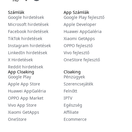
EN
Számlák
App Számlák
Google hirdetések
Google Play fejlesztő
FR
Microsoft hirdetések
Apple Developer
ES
Facebook hirdetések
Huawei AppGaléria
TikTok hirdetések
Xiaomi GetApps
ZH
Instagram hirdetések
OPPO fejlesztő
NL
LinkedIn hirdetések
Vivo fejlesztő
RU
X Hirdetések
OneStore fejlesztő
Reddit hirdetések
DE
App Cloaking
Cloaking
Google Play
Pénzügyek
IT
Apple App Store
Szerencsejáték
CS
Huawei AppGaléria
Felnőtt
BG
OPPO App Market
IPTV
Vivo App Store
Egészség
EL
Xiaomi GetApps
Affiliate
PL
OneStore
Ecommerce
PT