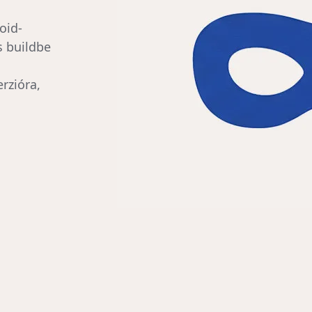
oid-
s buildbe
rzióra,