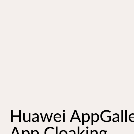
Huawei AppGall
App Cloaking