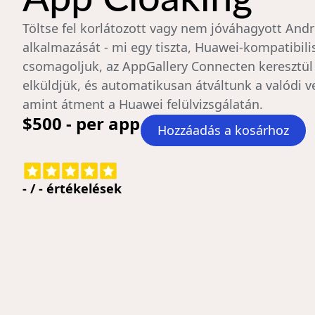
Töltse fel korlátozott vagy nem jóváhagyott Andr
alkalmazását - mi egy tiszta, Huawei-kompatibili
csomagoljuk, az AppGallery Connecten keresztül
elküldjük, és automatikusan átváltunk a valódi ve
amint átment a Huawei felülvizsgálatán.
$500 - per app
Hozzáadás a kosárhoz
-
/
-
értékelések