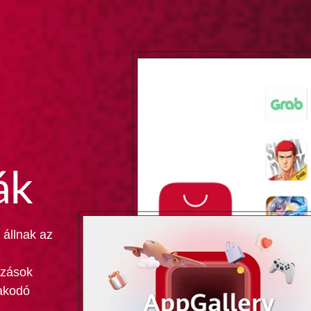
ák
 állnak az
azások
pakodó