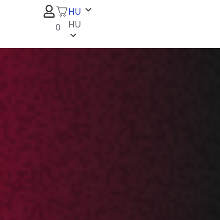
HU
HU
0