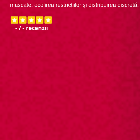
mascate, ocolirea restricțiilor și distribuirea discretă.
-
/
-
recenzii