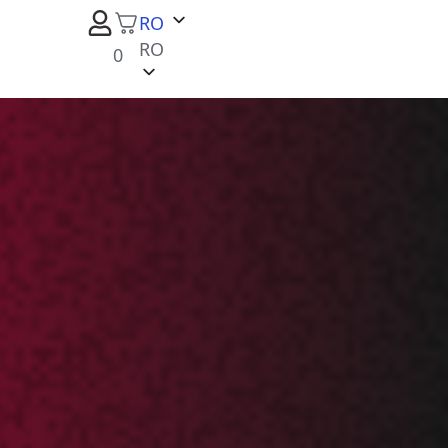
RO
RO
0