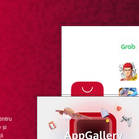
entru
 și
ii