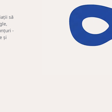
ații să
gle,
nțuri -
e și