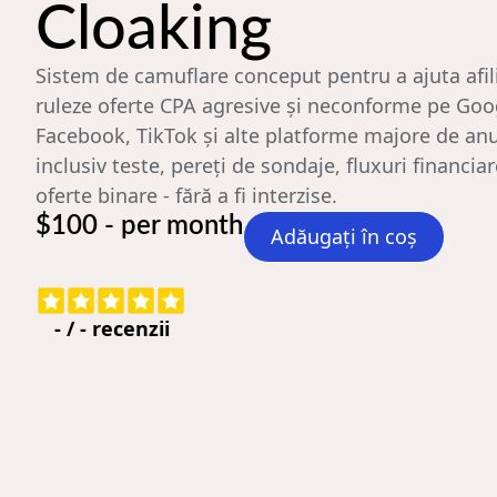
Cloaking
Sistem de camuflare conceput pentru a ajuta afili
ruleze oferte CPA agresive și neconforme pe Goo
Facebook, TikTok și alte platforme majore de anu
inclusiv teste, pereți de sondaje, fluxuri financiar
oferte binare - fără a fi interzise.
$100 - per month
Adăugați în coș
-
/
-
recenzii