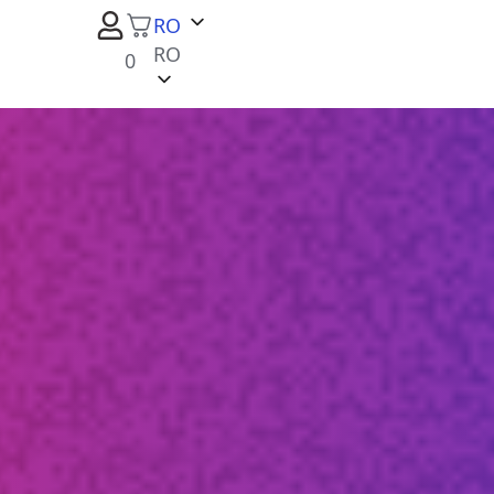
RO
RO
0