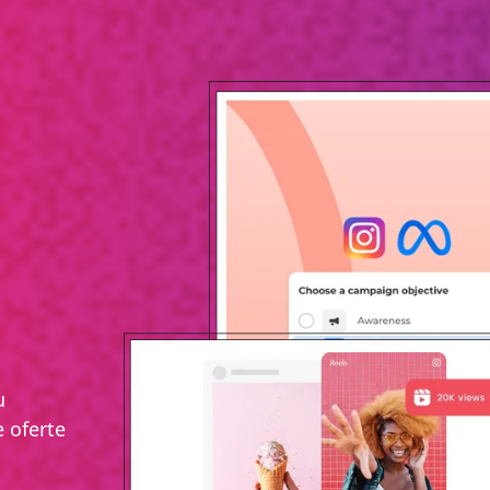
u
e oferte