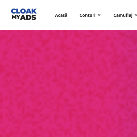
Acasă
Conturi
Camuflaj