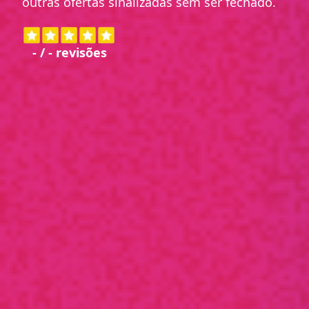
outras ofertas sinalizadas sem ser fechado.
-
/
-
revisões