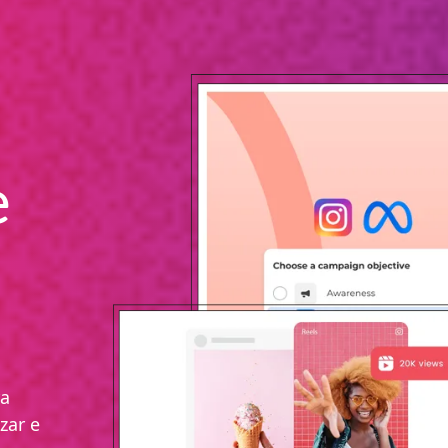
e
ra
zar e