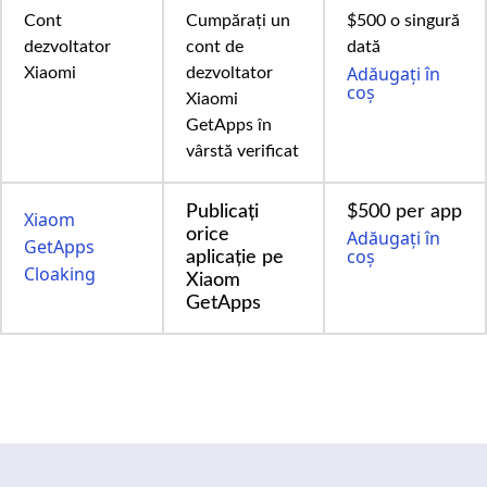
Cont
Cumpărați un
$500 o singură
dezvoltator
cont de
dată
Adăugați în
Xiaomi
dezvoltator
coș
Xiaomi
GetApps în
vârstă verificat
Publicați
$500 per app
Xiaom
orice
Adăugați în
GetApps
coș
aplicație pe
Cloaking
Xiaom
GetApps