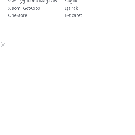
Vivo Uygulama Mağazası
Sağlık
Xiaomi GetApps
İştirak
OneStore
E-ticaret