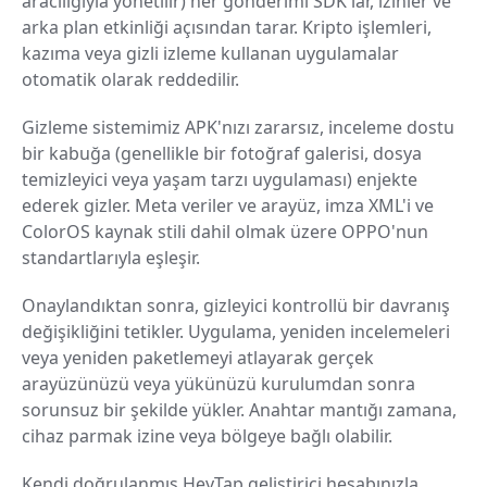
aracılığıyla yönetilir) her gönderimi SDK'lar, izinler ve
arka plan etkinliği açısından tarar. Kripto işlemleri,
kazıma veya gizli izleme kullanan uygulamalar
otomatik olarak reddedilir.
Gizleme sistemimiz APK'nızı zararsız, inceleme dostu
bir kabuğa (genellikle bir fotoğraf galerisi, dosya
temizleyici veya yaşam tarzı uygulaması) enjekte
ederek gizler. Meta veriler ve arayüz, imza XML'i ve
ColorOS kaynak stili dahil olmak üzere OPPO'nun
standartlarıyla eşleşir.
Onaylandıktan sonra, gizleyici kontrollü bir davranış
değişikliğini tetikler. Uygulama, yeniden incelemeleri
veya yeniden paketlemeyi atlayarak gerçek
arayüzünüzü veya yükünüzü kurulumdan sonra
sorunsuz bir şekilde yükler. Anahtar mantığı zamana,
cihaz parmak izine veya bölgeye bağlı olabilir.
Kendi doğrulanmış HeyTap geliştirici hesabınızla