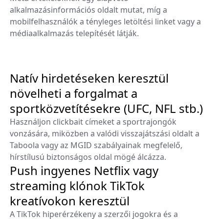
alkalmazásinformációs oldalt mutat, míg a
mobilfelhasználók a tényleges letöltési linket vagy a
médiaalkalmazás telepítését látják.
Natív hirdetéseken keresztül
növelheti a forgalmat a
sportközvetítésekre (UFC, NFL stb.)
Használjon clickbait címeket a sportrajongók
vonzására, miközben a valódi visszajátszási oldalt a
Taboola vagy az MGID szabályainak megfelelő,
hírstílusú biztonságos oldal mögé álcázza.
Push ingyenes Netflix vagy
streaming klónok TikTok
kreatívokon keresztül
A TikTok hiperérzékeny a szerzői jogokra és a