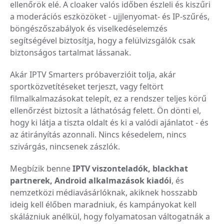
ellenőrök elé. A cloaker valós időben észleli és kiszűri
a moderációs eszközöket - ujjlenyomat- és IP-szűrés,
böngészőszabályok és viselkedéselemzés
segítségével biztosítja, hogy a felülvizsgálók csak
biztonságos tartalmat lássanak.
Akár IPTV Smarters próbaverzióit tolja, akár
sportközvetítéseket terjeszt, vagy feltört
filmalkalmazásokat telepít, ez a rendszer teljes körű
ellenőrzést biztosít a láthatóság felett. Ön dönti el,
hogy ki látja a tiszta oldalt és ki a valódi ajánlatot - és
az átirányítás azonnali. Nincs késedelem, nincs
szivárgás, nincsenek zászlók.
Megbízik benne
IPTV viszonteladók, blackhat
partnerek, Android alkalmazások kiadói
, és
nemzetközi médiavásárlóknak, akiknek hosszabb
ideig kell élőben maradniuk, és kampányokat kell
skálázniuk anélkül, hogy folyamatosan váltogatnák a