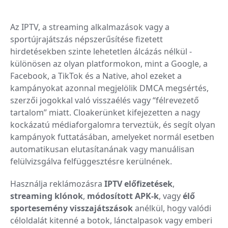
Az IPTV, a streaming alkalmazások vagy a
sportújrajátszás népszerűsítése fizetett
hirdetésekben szinte lehetetlen álcázás nélkül -
különösen az olyan platformokon, mint a Google, a
Facebook, a TikTok és a Native, ahol ezeket a
kampányokat azonnal megjelölik DMCA megsértés,
szerzői jogokkal való visszaélés vagy “félrevezető
tartalom” miatt. Cloakerünket kifejezetten a nagy
kockázatú médiaforgalomra terveztük, és segít olyan
kampányok futtatásában, amelyeket normál esetben
automatikusan elutasítanának vagy manuálisan
felülvizsgálva felfüggesztésre kerülnének.
Használja reklámozásra
IPTV előfizetések
,
streaming klónok
,
módosított APK-k
, vagy
élő
sportesemény visszajátszások
anélkül, hogy valódi
céloldalát kitenné a botok, lánctalpasok vagy emberi