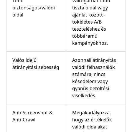
Több
Váltogathat több
biztonságos/valódi
tiszta oldal vagy
oldal
ajánlat között -
tökéletes A/B
teszteléshez és
többáramú
kampányokhoz.
Valós idejű
Azonnali átirányítás
átirányítási sebesség
valódi felhasználók
számára, nincs
késedelem vagy
gyanús betöltési
viselkedés.
Anti-Screenshot &
Megakadályozza,
Anti-Crawl
hogy az értékelők
valódi oldalakat