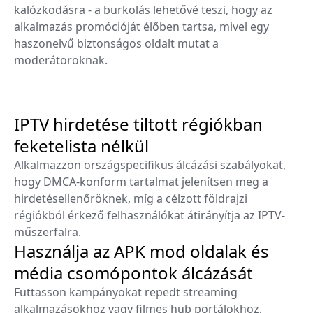
kalózkodásra - a burkolás lehetővé teszi, hogy az
alkalmazás promócióját élőben tartsa, mivel egy
haszonelvű biztonságos oldalt mutat a
moderátoroknak.
IPTV hirdetése tiltott régiókban
feketelista nélkül
Alkalmazzon országspecifikus álcázási szabályokat,
hogy DMCA-konform tartalmat jelenítsen meg a
hirdetésellenőröknek, míg a célzott földrajzi
régiókból érkező felhasználókat átirányítja az IPTV-
műszerfalra.
Használja az APK mod oldalak és
média csomópontok álcázását
Futtasson kampányokat repedt streaming
alkalmazásokhoz vagy filmes hub portálokhoz,