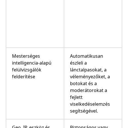
Mesterséges
Automatikusan
intelligencia-alapú
észleli a
felülvizsgálók
lánctalpasokat, a
felderítése
véleményezőket, a
botokat és a
moderátorokat a
fejlett
viselkedéselemzés
segítségével.
Geo, IP, eszköz és
Biztonságos vagy