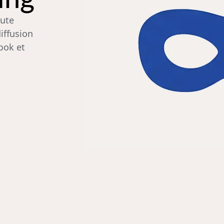
oute
iffusion
ook et