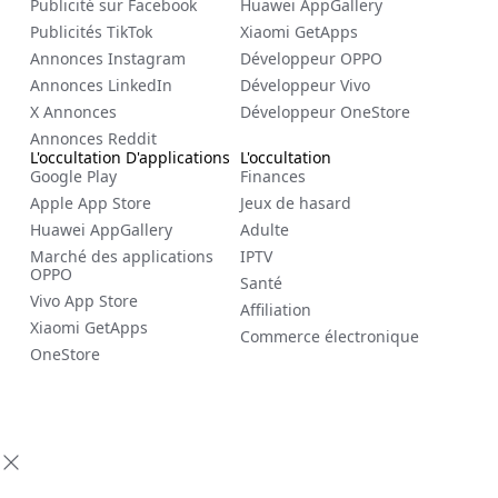
Publicité sur Facebook
Huawei AppGallery
Publicités TikTok
Xiaomi GetApps
Annonces Instagram
Développeur OPPO
Annonces LinkedIn
Développeur Vivo
X Annonces
Développeur OneStore
Annonces Reddit
L'occultation D'applications
L'occultation
Google Play
Finances
Apple App Store
Jeux de hasard
Huawei AppGallery
Adulte
Marché des applications
IPTV
OPPO
Santé
Vivo App Store
Affiliation
Xiaomi GetApps
Commerce électronique
OneStore