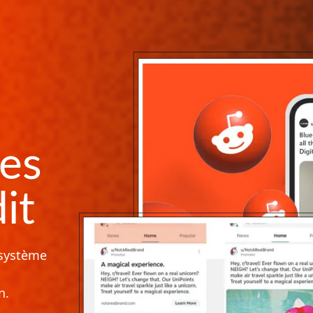
des
it
 système
n.