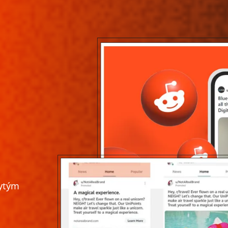
rytým