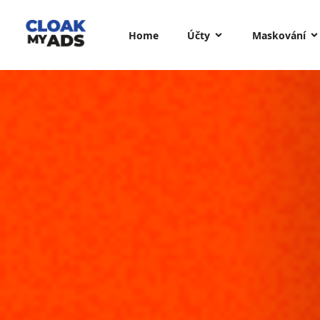
Home
Účty
Maskování