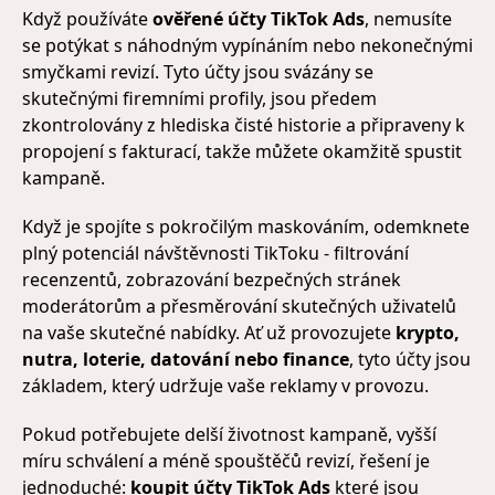
Když používáte
ověřené účty TikTok Ads
, nemusíte
se potýkat s náhodným vypínáním nebo nekonečnými
smyčkami revizí. Tyto účty jsou svázány se
skutečnými firemními profily, jsou předem
zkontrolovány z hlediska čisté historie a připraveny k
propojení s fakturací, takže můžete okamžitě spustit
kampaně.
Když je spojíte s pokročilým maskováním, odemknete
plný potenciál návštěvnosti TikToku - filtrování
recenzentů, zobrazování bezpečných stránek
moderátorům a přesměrování skutečných uživatelů
na vaše skutečné nabídky. Ať už provozujete
krypto,
nutra, loterie, datování nebo finance
, tyto účty jsou
základem, který udržuje vaše reklamy v provozu.
Pokud potřebujete delší životnost kampaně, vyšší
míru schválení a méně spouštěčů revizí, řešení je
jednoduché:
koupit účty TikTok Ads
které jsou