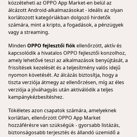
közzéteheti az OPPO App Market-en belül az
álcázott Android-alkalmazásokat - ideális az olyan
korlátozott kategóriákban dolgozó hirdetők
számára, mint a kripto, a fogadások, a pénzügyek
vagy a streaming.
Minden
OPPO fejlesztői fiók
ellenőrzött, aktív és
kapcsolódik a hivatalos OPPO fejlesztői konzolhoz,
amely lehetővé teszi az alkalmazások benyújtását, a
frissítések kezelését és a teljesítmény valós idejű
nyomon követését. Az álcázás biztosítja, hogy a
tiszta verziója átmegy az ellenőrzésen, míg az éles
verziója a jóváhagyás után aktiválódik a teljes
kampánykézbesítéshez.
Tökéletes azon csapatok számára, amelyeknek
korlátlan, ellenőrzött OPPO App Market
hozzáférésre van szükségük - gyorsabb listázás,
biztonságosabb terjesztés és állandó üzemidő a