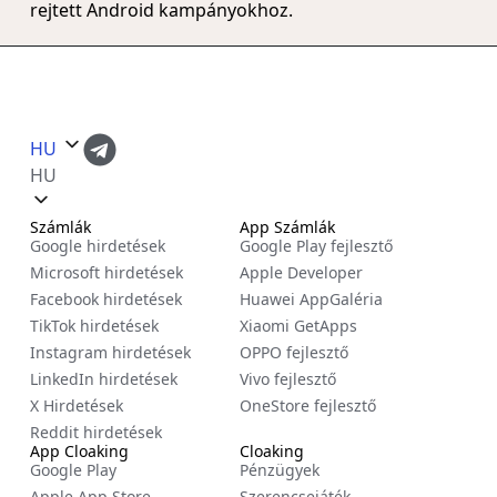
rejtett Android kampányokhoz.
HU
HU
Számlák
App Számlák
Google hirdetések
Google Play fejlesztő
Microsoft hirdetések
Apple Developer
Facebook hirdetések
Huawei AppGaléria
TikTok hirdetések
Xiaomi GetApps
Instagram hirdetések
OPPO fejlesztő
LinkedIn hirdetések
Vivo fejlesztő
X Hirdetések
OneStore fejlesztő
Reddit hirdetések
App Cloaking
Cloaking
Google Play
Pénzügyek
Apple App Store
Szerencsejáték