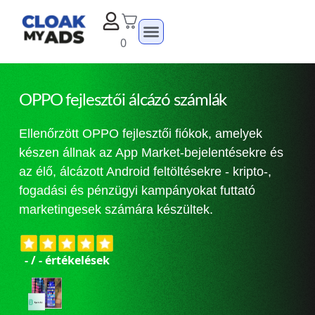
0
OPPO fejlesztői álcázó számlák
Ellenőrzött OPPO fejlesztői fiókok, amelyek
készen állnak az App Market-bejelentésekre és
az élő, álcázott Android feltöltésekre - kripto-,
fogadási és pénzügyi kampányokat futtató
marketingesek számára készültek.
-
/
-
értékelések