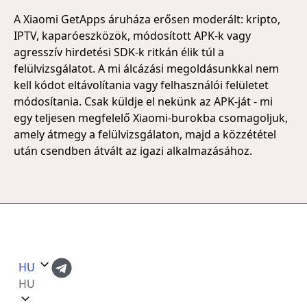
A Xiaomi GetApps áruháza erősen moderált: kripto,
IPTV, kaparóeszközök, módosított APK-k vagy
agresszív hirdetési SDK-k ritkán élik túl a
felülvizsgálatot. A mi álcázási megoldásunkkal nem
kell kódot eltávolítania vagy felhasználói felületet
módosítania. Csak küldje el nekünk az APK-ját - mi
egy teljesen megfelelő Xiaomi-burokba csomagoljuk,
amely átmegy a felülvizsgálaton, majd a közzététel
után csendben átvált az igazi alkalmazásához.
HU
HU