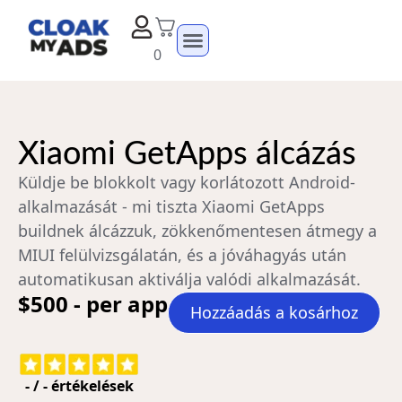
0
Xiaomi GetApps álcázás
Küldje be blokkolt vagy korlátozott Android-
alkalmazását - mi tiszta Xiaomi GetApps
buildnek álcázzuk, zökkenőmentesen átmegy a
MIUI felülvizsgálatán, és a jóváhagyás után
automatikusan aktiválja valódi alkalmazását.
$500 - per app
Hozzáadás a kosárhoz
-
/
-
értékelések