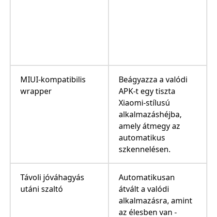
MIUI-kompatibilis
Beágyazza a valódi
wrapper
APK-t egy tiszta
Xiaomi-stílusú
alkalmazáshéjba,
amely átmegy az
automatikus
szkennelésen.
Távoli jóváhagyás
Automatikusan
utáni szaltó
átvált a valódi
alkalmazásra, amint
az élesben van -