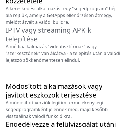
közzététele
A kereskedési alkalmazást egy “segédprogram” héj
alá rejtjük, amely a GetApps ellenőrzésen átmegy,
mielőtt átvált a valódi buildre.
IPTV vagy streaming APK-k
telepítése
A médiaalkalmazás “videotisztítónak” vagy
“szerkesztőnek” van álcázva - a telepítés után a valódi
lejátszó zökkenőmentesen elindul.
Módosított alkalmazások vagy
javított eszközök terjesztése
A módosított verziók legitim termelékenységi
segédprogramként jelennek meg, majd később
visszaállnak valódi funkcióikra.
Engedélyezze a felülvizsgálat utáni