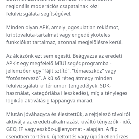
regionális moderációs csapatainak kézi
felülvizsgálata segítségével.
Minden olyan APK, amely jogosulatlan reklámot,
kriptovaluta-tartalmat vagy engedélyköteles
funkciókat tartalmaz, azonnal megjelölésre kerül.
Az álcázónk ezt semlegesíti. Beágyazza az eredeti
APK-t egy megfelelő MIUI segédprogramba -
jellemzően egy “fájltisztító”, “témaeszköz” vagy
“fotószervező”. A külső réteg átmegy minden
felülvizsgálati kritériumon (engedélyek, SDK-
használat, kategóriába illeszkedés), míg a tényleges
logikád aktiválásig lappangva marad.
Miután jóváhagyta és élesítettük, a rejtjelező távolról
aktiválja az eredeti alkalmazást kiváltó tényezők - idő,
GEO, IP vagy eszköz-ujjlenyomat - alapján. A flip
csendben történik, új feltöltés vagy újbóli ellenőrzés