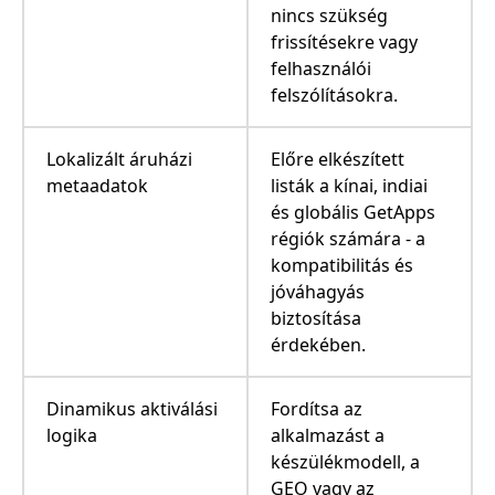
nincs szükség
frissítésekre vagy
felhasználói
felszólításokra.
Lokalizált áruházi
Előre elkészített
metaadatok
listák a kínai, indiai
és globális GetApps
régiók számára - a
kompatibilitás és
jóváhagyás
biztosítása
érdekében.
Dinamikus aktiválási
Fordítsa az
logika
alkalmazást a
készülékmodell, a
GEO vagy az