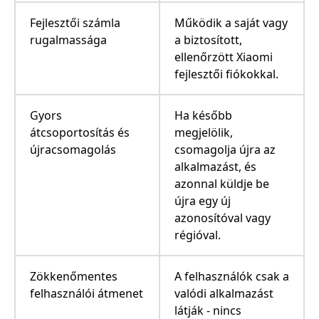
Fejlesztői számla
Működik a saját vagy
rugalmassága
a biztosított,
ellenőrzött Xiaomi
fejlesztői fiókokkal.
Gyors
Ha később
átcsoportosítás és
megjelölik,
újracsomagolás
csomagolja újra az
alkalmazást, és
azonnal küldje be
újra egy új
azonosítóval vagy
régióval.
Zökkenőmentes
A felhasználók csak a
felhasználói átmenet
valódi alkalmazást
látják - nincs