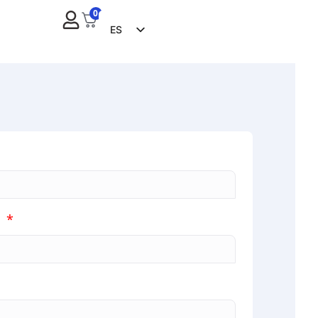
0
ES
EN
FR
ZH
NL
RU
DE
IT
CS
o
BG
EL
PL
PT