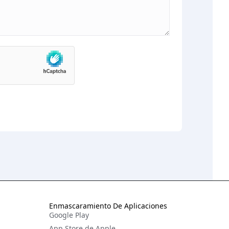
RO
HU
TR
ID
JA
KO
AR
Enmascaramiento De Aplicaciones
Google Play
App Store de Apple