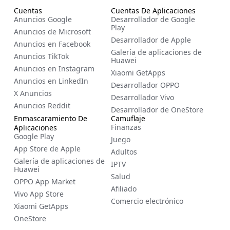
EN
Cuentas
Cuentas De Aplicaciones
Anuncios Google
Desarrollador de Google
FR
Play
Anuncios de Microsoft
Desarrollador de Apple
ZH
Anuncios en Facebook
Galería de aplicaciones de
Anuncios TikTok
NL
Huawei
Anuncios en Instagram
Xiaomi GetApps
RU
Anuncios en LinkedIn
Desarrollador OPPO
DE
X Anuncios
Desarrollador Vivo
Anuncios Reddit
IT
Desarrollador de OneStore
Enmascaramiento De
Camuflaje
CS
Finanzas
Aplicaciones
Google Play
Juego
BG
App Store de Apple
Adultos
EL
Galería de aplicaciones de
IPTV
Huawei
PL
Salud
OPPO App Market
Afiliado
PT
Vivo App Store
Comercio electrónico
Xiaomi GetApps
RO
OneStore
HU