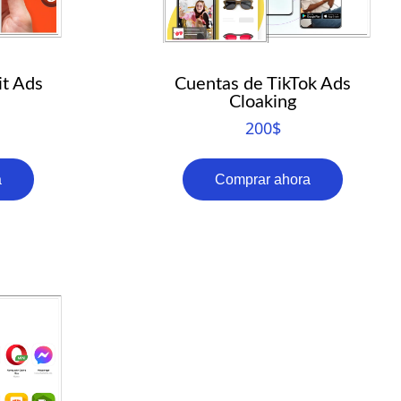
it Ads
Cuentas de TikTok Ads
Cloaking
200
$
a
Comprar ahora