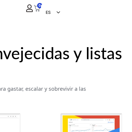
0
ES
EN
FR
ZH
vejecidas y listas
NL
RU
DE
IT
 gastar, escalar y sobrevivir a las
CS
BG
EL
PL
PT