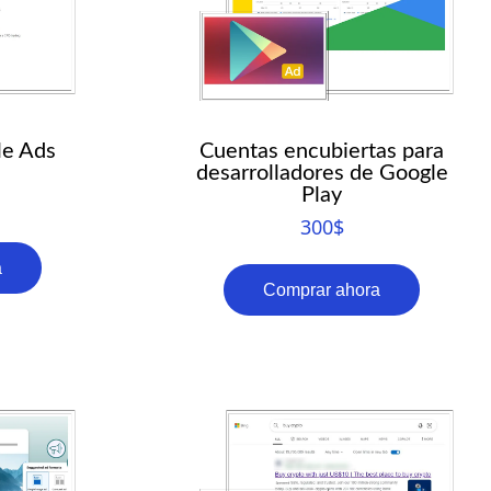
RO
HU
TR
ID
le Ads
Cuentas encubiertas para
JA
desarrolladores de Google
Play
KO
300
$
AR
a
Comprar ahora