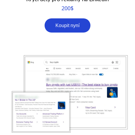
200
$
Koupit nyní