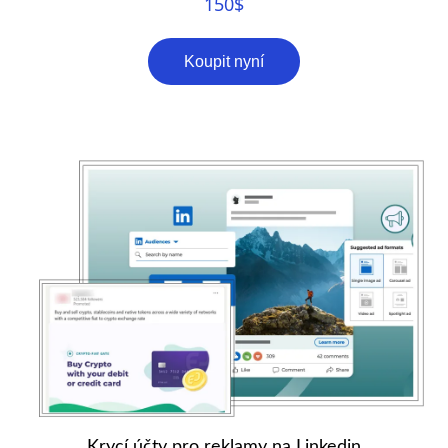
150
$
Koupit nyní
Krycí účty pro reklamy na Linkedin