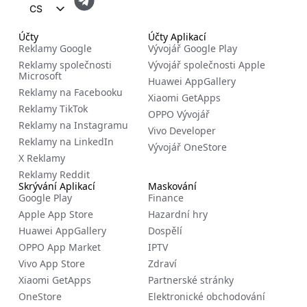
CS
EN
Účty
Účty Aplikací
Reklamy Google
Vývojář Google Play
FR
Reklamy společnosti
Vývojář společnosti Apple
Microsoft
ES
Huawei AppGallery
Reklamy na Facebooku
Xiaomi GetApps
ZH
Reklamy TikTok
OPPO Vývojář
NL
Reklamy na Instagramu
Vivo Developer
Reklamy na LinkedIn
RU
Vývojář OneStore
X Reklamy
DE
Reklamy Reddit
Skrývání Aplikací
Maskování
IT
Google Play
Finance
BG
Apple App Store
Hazardní hry
Huawei AppGallery
Dospělí
EL
OPPO App Market
IPTV
PL
Vivo App Store
Zdraví
Xiaomi GetApps
Partnerské stránky
PT
OneStore
Elektronické obchodování
RO