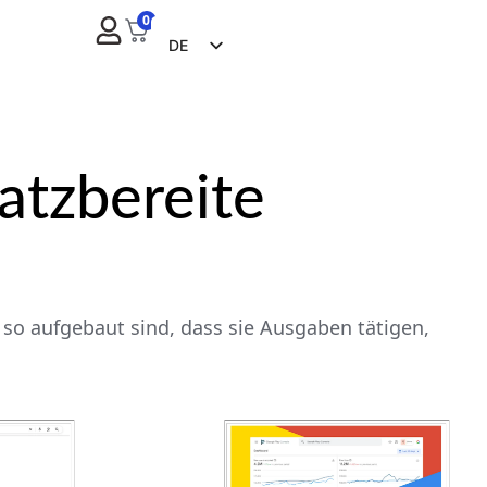
0
DE
EN
FR
ES
atzbereite
ZH
NL
RU
IT
so aufgebaut sind, dass sie Ausgaben tätigen,
CS
BG
EL
PL
PT