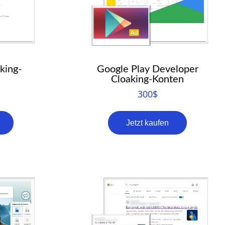
RO
HU
TR
ID
king-
Google Play Developer
JA
Cloaking-Konten
300
$
KO
AR
Jetzt kaufen