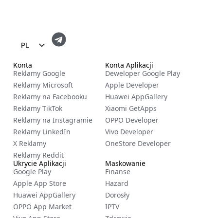
PL
EN
Konta
Konta Aplikacji
Reklamy Google
Deweloper Google Play
FR
Reklamy Microsoft
Apple Developer
ES
Reklamy na Facebooku
Huawei AppGallery
Reklamy TikTok
Xiaomi GetApps
ZH
Reklamy na Instagramie
OPPO Developer
NL
Reklamy LinkedIn
Vivo Developer
RU
X Reklamy
OneStore Developer
Reklamy Reddit
DE
Ukrycie Aplikacji
Maskowanie
Google Play
Finanse
IT
Apple App Store
Hazard
CS
Huawei AppGallery
Dorosły
BG
OPPO App Market
IPTV