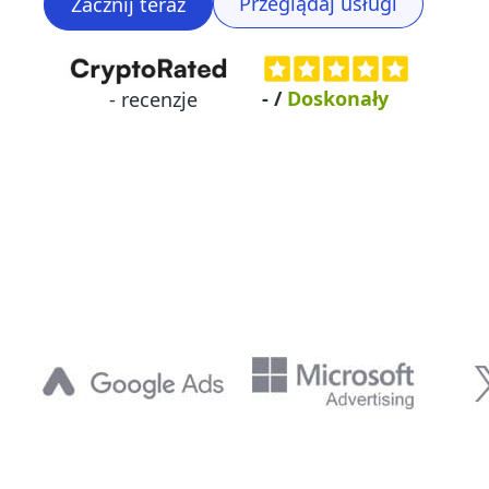
Przeglądaj usługi
Zacznij teraz
-
/
Doskonały
-
recenzje