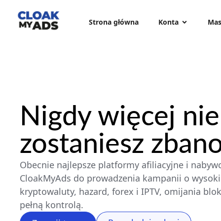
Strona główna
Konta
Mas
Nigdy więcej nie
zostaniesz zban
Obecnie najlepsze platformy afiliacyjne i naby
CloakMyAds do prowadzenia kampanii o wysokic
kryptowaluty, hazard, forex i IPTV, omijania blo
pełną kontrolą.