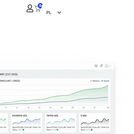
0
PL
EN
FR
ES
ZH
NL
RU
DE
IT
CS
BG
EL
PT