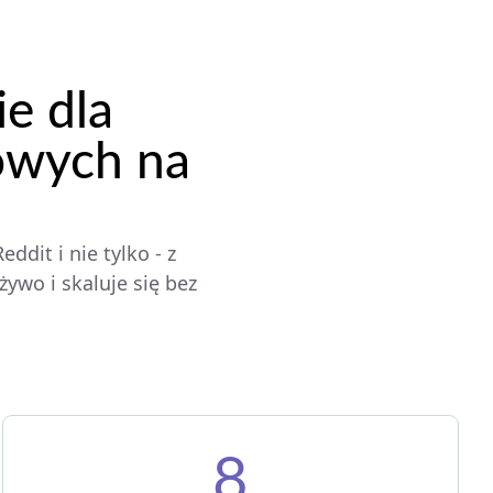
e dla
owych na
dit i nie tylko - z
ywo i skaluje się bez
8