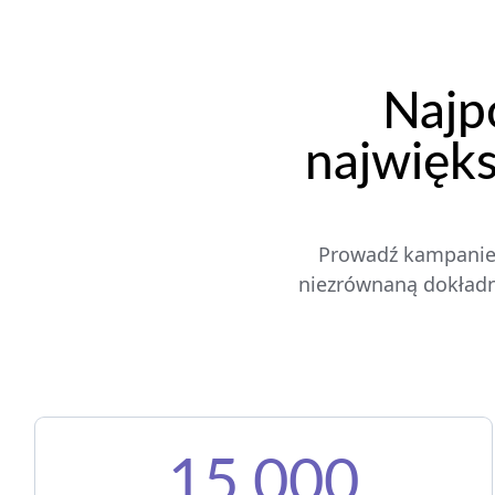
Najp
najwięk
Prowadź kampanie w
niezrównaną dokładno
15,000