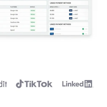
RO
HU
TR
ID
JA
KO
AR