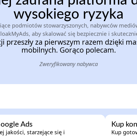
ej zaufana platforma 
wysokiego ryzyka
siące podmiotów stowarzyszonych, nabywców mediów
loakMyAds, aby skalować się bezpiecznie i skuteczni
cji przeszły za pierwszym razem dzięki ma
mobilnych. Gorąco polecam.
Zweryfikowany nabywca
Google Ads
Kup kon
j jakości, starzejące się i
Kup goto