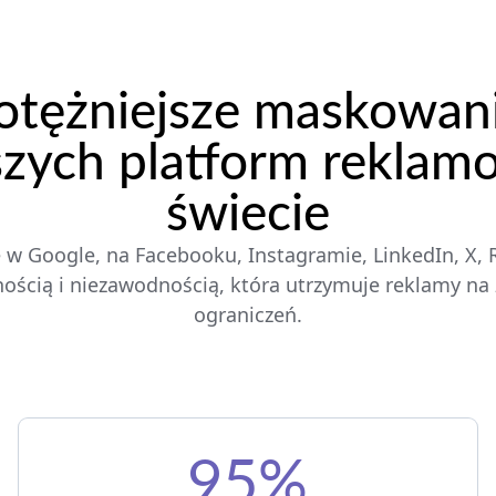
otężniejsze maskowani
szych platform reklam
świecie
 Google, na Facebooku, Instagramie, LinkedIn, X, Red
ścią i niezawodnością, która utrzymuje reklamy na ż
ograniczeń.
95%