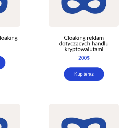
RO
HU
TR
ID
loaking
Cloaking reklam
dotyczących handlu
JA
kryptowalutami
KO
200
$
AR
Kup teraz