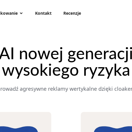
kowanie
Kontakt
Recenzje
I nowej generacji
wysokiego ryzyka
prowadź agresywne reklamy wertykalne dzięki cloak