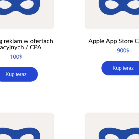
g reklam w ofertach
Apple App Store C
liacyjnych / CPA
900
$
100
$
Kup teraz
Kup teraz