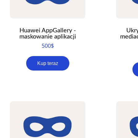
Huawei AppGallery -
Ukr
maskowanie aplikacji
media
500
$
Kup teraz