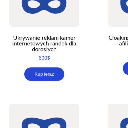
Ukrywanie reklam kamer
Cloakin
internetowych randek dla
afi
dorosłych
600
$
Kup teraz