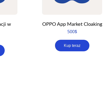
cji w
OPPO App Market Cloaking
500
$
Kup teraz