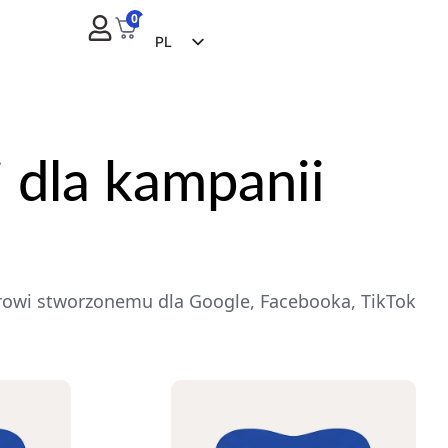
0
PL
EN
FR
ES
 dla kampanii
ZH
NL
RU
DE
erowi stworzonemu dla Google, Facebooka, TikTok
IT
CS
BG
EL
PT