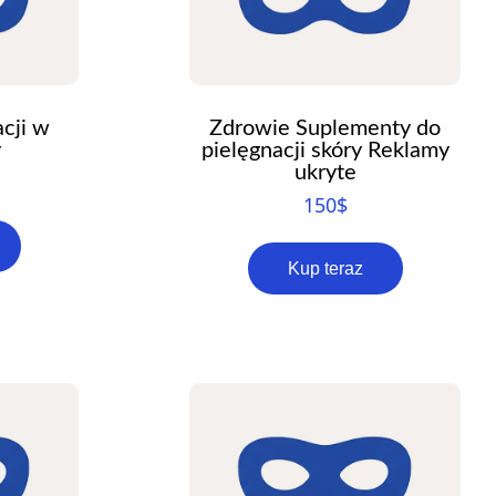
cji w
Zdrowie Suplementy do
y
pielęgnacji skóry Reklamy
ukryte
150
$
Kup teraz