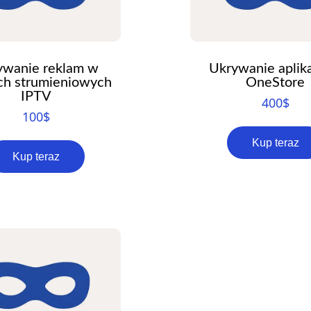
ywanie reklam w
Ukrywanie aplika
ch strumieniowych
OneStore
IPTV
400
$
100
$
Kup teraz
Kup teraz