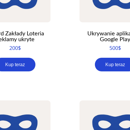
d Zakłady Loteria
Ukrywanie aplika
eklamy ukryte
Google Pla
200
$
500
$
Kup teraz
Kup teraz