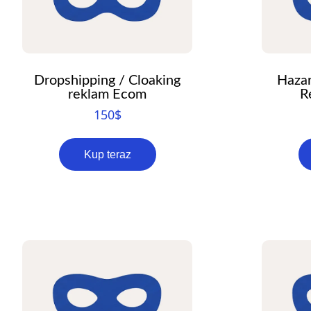
Dropshipping / Cloaking
Hazar
reklam Ecom
R
150
$
Kup teraz