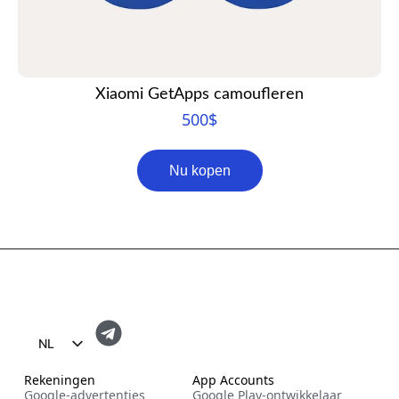
Xiaomi GetApps camoufleren
500
$
Nu kopen
NL
EN
Rekeningen
App Accounts
Google-advertenties
Google Play-ontwikkelaar