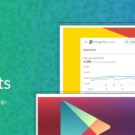
ts
ijn