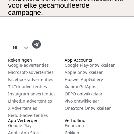
voor elke gecamoufleerde
campagne.
NL
EN
Rekeningen
App Accounts
Google-advertenties
Google Play-ontwikkelaar
FR
Microsoft-advertenties
Apple ontwikkelaar
ES
Facebook-advertenties
Huawei AppGallery
TikTok-advertenties
Xiaomi GetApps
ZH
Instagram-advertenties
OPPO ontwikkelaar
RU
LinkedIn-advertenties
Vivo ontwikkelaar
DE
X Advertenties
OneStore Ontwikkelaar
Reddit-advertenties
IT
App Verbergen
Verhulling
Google Play
Financiën
CS
Apple App Store
Gokken