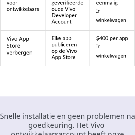
voor
geverifieerde
eenmalig
ontwikkelaars
oude Vivo
In
Developer
winkelwagen
Account
Vivo App
Elke app
$400 per app
Store
publiceren
In
op de Vivo
verbergen
winkelwagen
App Store
Snelle installatie en geen problemen na
goedkeuring. Het Vivo-
ontwikkelaarsaccount heeft onze