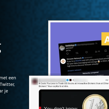
g
 met een
Twitter,
r je