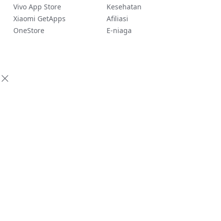
Vivo App Store
Kesehatan
Xiaomi GetApps
Afiliasi
OneStore
E-niaga