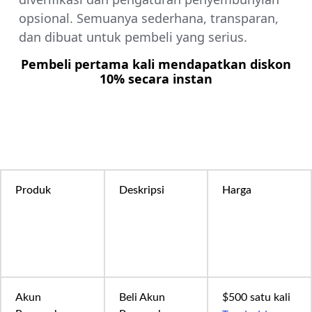
opsional. Semuanya sederhana, transparan,
dan dibuat untuk pembeli yang serius.
Pembeli pertama kali mendapatkan diskon
10% secara instan
Produk
Deskripsi
Harga
Akun
Beli Akun
$500 satu kali