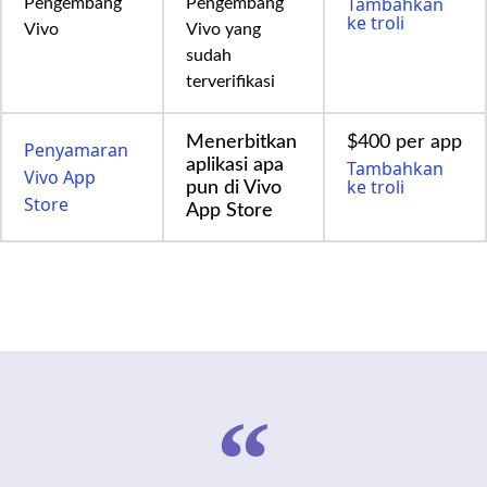
Tambahkan
Pengembang
Pengembang
ke troli
Vivo
Vivo yang
sudah
terverifikasi
Menerbitkan
$400 per app
Penyamaran
aplikasi apa
Tambahkan
Vivo App
ke troli
pun di Vivo
Store
App Store