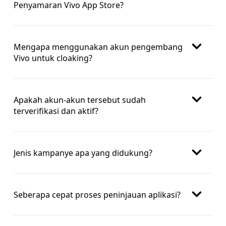
Penyamaran Vivo App Store?
Mengapa menggunakan akun pengembang
Vivo untuk cloaking?
Apakah akun-akun tersebut sudah
terverifikasi dan aktif?
Jenis kampanye apa yang didukung?
Seberapa cepat proses peninjauan aplikasi?