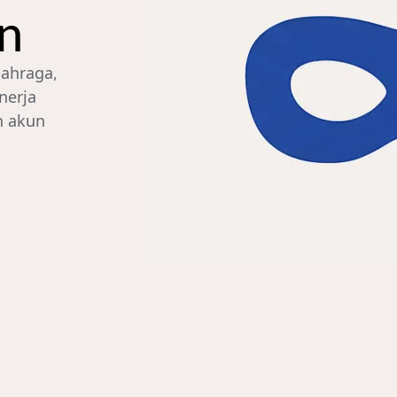
n
lahraga,
nerja
n akun