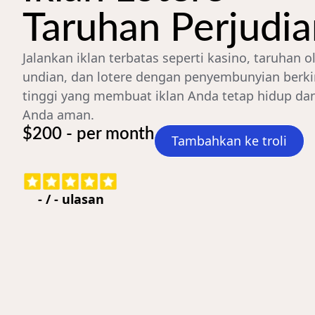
Taruhan Perjudia
Jalankan iklan terbatas seperti kasino, taruhan o
undian, dan lotere dengan penyembunyian berki
tinggi yang membuat iklan Anda tetap hidup da
Anda aman.
$200 - per month
Tambahkan ke troli
-
/
-
ulasan