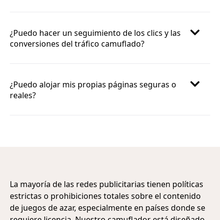
¿Puedo hacer un seguimiento de los clics y las
conversiones del tráfico camuflado?
¿Puedo alojar mis propias páginas seguras o
reales?
La mayoría de las redes publicitarias tienen políticas
estrictas o prohibiciones totales sobre el contenido
de juegos de azar, especialmente en países donde se
requiere licencia. Nuestro camuflador está diseñado