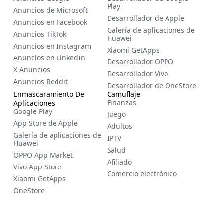
Play
Anuncios de Microsoft
Desarrollador de Apple
Anuncios en Facebook
Galería de aplicaciones de
Anuncios TikTok
Huawei
Anuncios en Instagram
Xiaomi GetApps
Anuncios en LinkedIn
Desarrollador OPPO
X Anuncios
Desarrollador Vivo
Anuncios Reddit
Desarrollador de OneStore
Enmascaramiento De
Camuflaje
Finanzas
Aplicaciones
Google Play
Juego
App Store de Apple
Adultos
Galería de aplicaciones de
IPTV
Huawei
Salud
OPPO App Market
Afiliado
Vivo App Store
Comercio electrónico
Xiaomi GetApps
OneStore