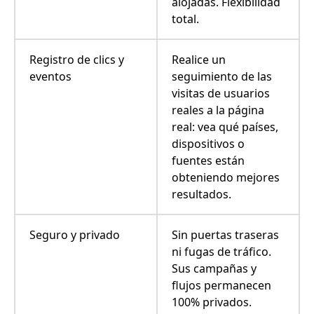
alojadas. Flexibilidad
total.
Registro de clics y
Realice un
eventos
seguimiento de las
visitas de usuarios
reales a la página
real: vea qué países,
dispositivos o
fuentes están
obteniendo mejores
resultados.
Seguro y privado
Sin puertas traseras
ni fugas de tráfico.
Sus campañas y
flujos permanecen
100% privados.