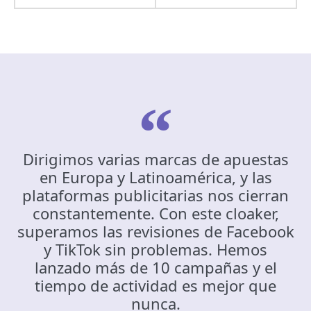
Dirigimos varias marcas de apuestas
en Europa y Latinoamérica, y las
plataformas publicitarias nos cierran
constantemente. Con este cloaker,
superamos las revisiones de Facebook
y TikTok sin problemas. Hemos
lanzado más de 10 campañas y el
tiempo de actividad es mejor que
nunca.