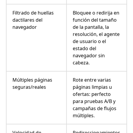
Filtrado de huellas
Bloquee o redirija en
dactilares del
función del tamaño
navegador
de la pantalla, la
resolución, el agente
de usuario o el
estado del
navegador sin
cabeza.
Múltiples páginas
Rote entre varias
seguras/reales
páginas limpias u
ofertas: perfecto
para pruebas A/B y
campañas de flujos
múltiples.
Velocidad de
Redireccionamientos