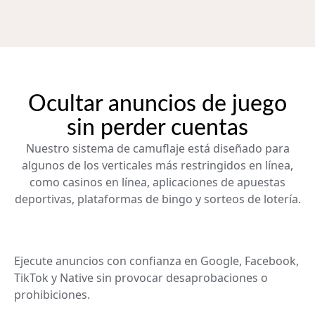
Ocultar anuncios de juego
sin perder cuentas
Nuestro sistema de camuflaje está diseñado para
algunos de los verticales más restringidos en línea,
como casinos en línea, aplicaciones de apuestas
deportivas, plataformas de bingo y sorteos de lotería.
Ejecute anuncios con confianza en Google, Facebook,
TikTok y Native sin provocar desaprobaciones o
prohibiciones.