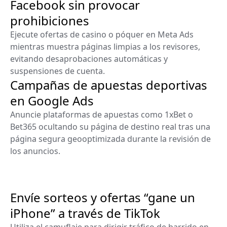
Facebook sin provocar
prohibiciones
Ejecute ofertas de casino o póquer en Meta Ads
mientras muestra páginas limpias a los revisores,
evitando desaprobaciones automáticas y
suspensiones de cuenta.
Campañas de apuestas deportivas
en Google Ads
Anuncie plataformas de apuestas como 1xBet o
Bet365 ocultando su página de destino real tras una
página segura geooptimizada durante la revisión de
los anuncios.
Envíe sorteos y ofertas “gane un
iPhone” a través de TikTok
Utiliza el camuflaje para dirigir tráfico de barrido en