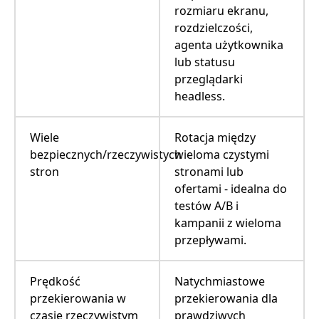
rozmiaru ekranu,
rozdzielczości,
agenta użytkownika
lub statusu
przeglądarki
headless.
Wiele
Rotacja między
bezpiecznych/rzeczywistych
wieloma czystymi
stron
stronami lub
ofertami - idealna do
testów A/B i
kampanii z wieloma
przepływami.
Prędkość
Natychmiastowe
przekierowania w
przekierowania dla
czasie rzeczywistym
prawdziwych