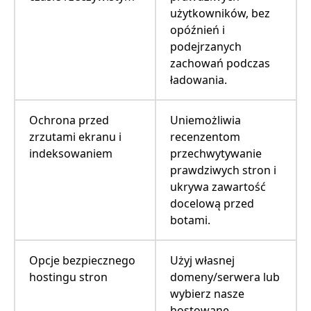
użytkowników, bez
opóźnień i
podejrzanych
zachowań podczas
ładowania.
Ochrona przed
Uniemożliwia
zrzutami ekranu i
recenzentom
indeksowaniem
przechwytywanie
prawdziwych stron i
ukrywa zawartość
docelową przed
botami.
Opcje bezpiecznego
Użyj własnej
hostingu stron
domeny/serwera lub
wybierz nasze
hostowane