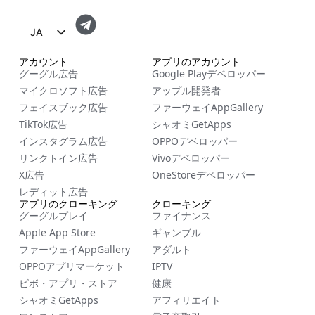
JA
EN
アカウント
アプリのアカウント
グーグル広告
Google Playデベロッパー
FR
マイクロソフト広告
アップル開発者
ES
フェイスブック広告
ファーウェイAppGallery
TikTok広告
シャオミGetApps
ZH
インスタグラム広告
OPPOデベロッパー
NL
リンクトイン広告
Vivoデベロッパー
RU
X広告
OneStoreデベロッパー
レディット広告
DE
アプリのクローキング
クローキング
グーグルプレイ
ファイナンス
IT
Apple App Store
ギャンブル
CS
ファーウェイAppGallery
アダルト
BG
OPPOアプリマーケット
IPTV
ビボ・アプリ・ストア
健康
EL
シャオミGetApps
アフィリエイト
PL