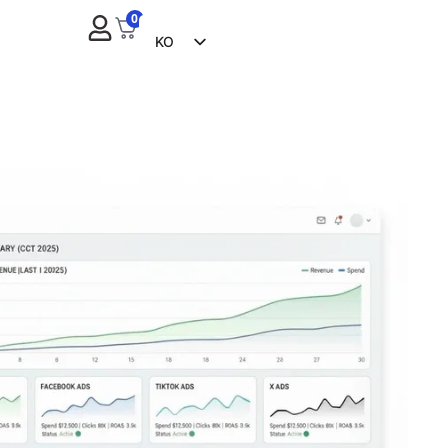
0
KO
EN
FR
ES
ZH
NL
RU
DE
IT
CS
BG
EL
PL