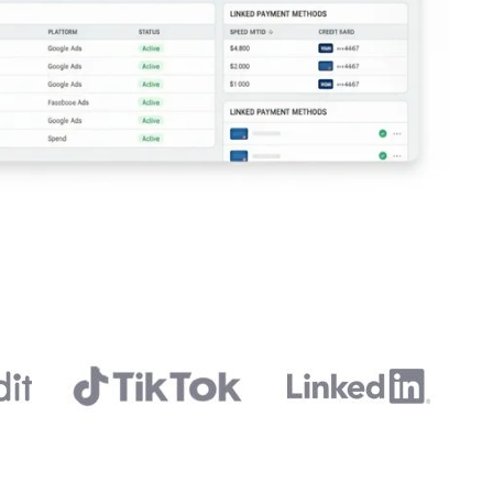
PT
RO
HU
TR
ID
JA
AR