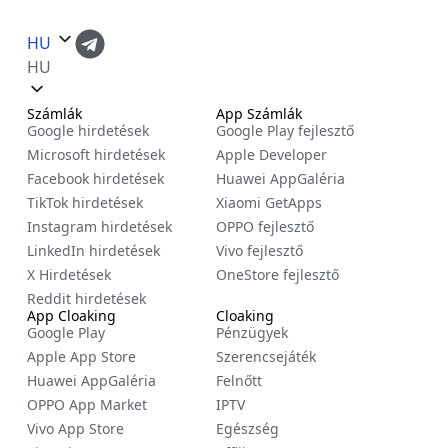
HU
HU
Számlák
App Számlák
Google hirdetések
Google Play fejlesztő
Microsoft hirdetések
Apple Developer
Facebook hirdetések
Huawei AppGaléria
TikTok hirdetések
Xiaomi GetApps
Instagram hirdetések
OPPO fejlesztő
LinkedIn hirdetések
Vivo fejlesztő
X Hirdetések
OneStore fejlesztő
Reddit hirdetések
App Cloaking
Cloaking
Google Play
Pénzügyek
Apple App Store
Szerencsejáték
Huawei AppGaléria
Felnőtt
OPPO App Market
IPTV
Vivo App Store
Egészség