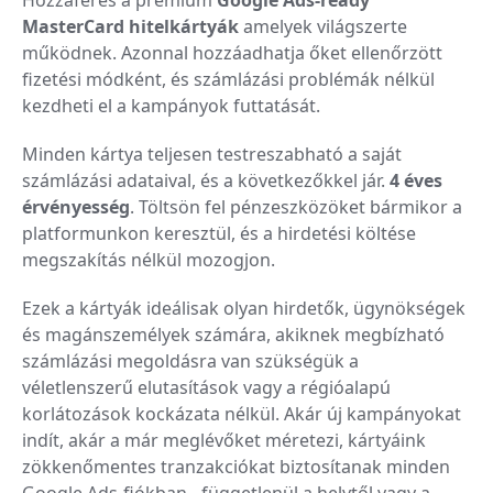
MasterCard hitelkártyák
amelyek világszerte
működnek. Azonnal hozzáadhatja őket ellenőrzött
fizetési módként, és számlázási problémák nélkül
kezdheti el a kampányok futtatását.
Minden kártya teljesen testreszabható a saját
számlázási adataival, és a következőkkel jár.
4 éves
érvényesség
. Töltsön fel pénzeszközöket bármikor a
platformunkon keresztül, és a hirdetési költése
megszakítás nélkül mozogjon.
Ezek a kártyák ideálisak olyan hirdetők, ügynökségek
és magánszemélyek számára, akiknek megbízható
számlázási megoldásra van szükségük a
véletlenszerű elutasítások vagy a régióalapú
korlátozások kockázata nélkül. Akár új kampányokat
indít, akár a már meglévőket méretezi, kártyáink
zökkenőmentes tranzakciókat biztosítanak minden
Google Ads-fiókban - függetlenül a helytől vagy a