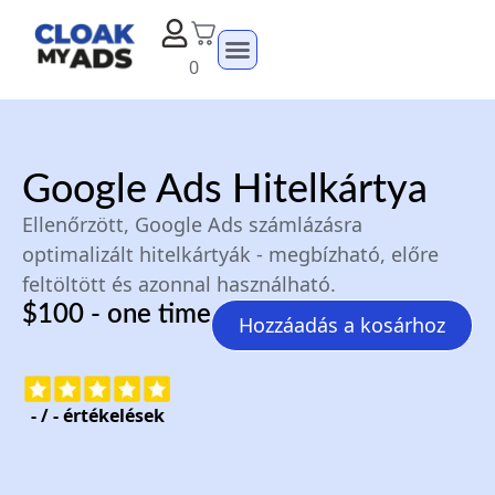
0
Google Ads Hitelkártya
Ellenőrzött, Google Ads számlázásra
optimalizált hitelkártyák - megbízható, előre
feltöltött és azonnal használható.
$100 - one time
Hozzáadás a kosárhoz
-
/
-
értékelések