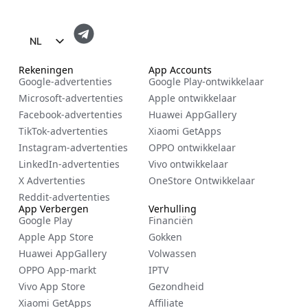
NL
EN
Rekeningen
App Accounts
Google-advertenties
Google Play-ontwikkelaar
FR
Microsoft-advertenties
Apple ontwikkelaar
ES
Facebook-advertenties
Huawei AppGallery
TikTok-advertenties
Xiaomi GetApps
ZH
Instagram-advertenties
OPPO ontwikkelaar
RU
LinkedIn-advertenties
Vivo ontwikkelaar
DE
X Advertenties
OneStore Ontwikkelaar
Reddit-advertenties
IT
App Verbergen
Verhulling
Google Play
Financiën
CS
Apple App Store
Gokken
BG
Huawei AppGallery
Volwassen
EL
OPPO App-markt
IPTV
Vivo App Store
Gezondheid
PL
Xiaomi GetApps
Affiliate