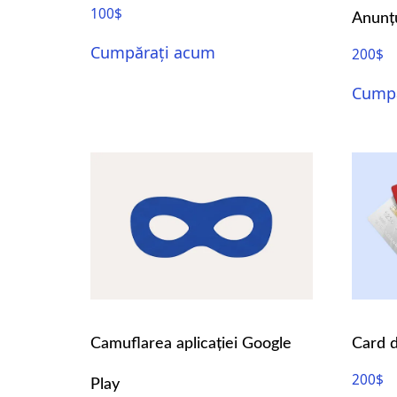
100
$
Anunțu
Cumpărați acum
200
$
Cumpă
Camuflarea aplicației Google
Card d
200
$
Play