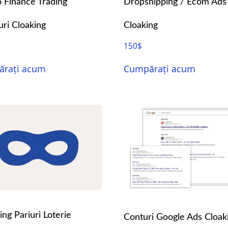
 Finance Trading
Dropshipping / Ecom Ads
ri Cloaking
Cloaking
150
$
rați acum
Cumpărați acum
ng Pariuri Loterie
Conturi Google Ads Cloak