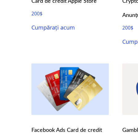
Card de credit Apple Store
Crypto
200
$
Anunțu
Cumpărați acum
200
$
Cumpă
Facebook Ads Card de credit
Gambli