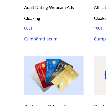
Adult Dating Webcam Ads
Affili
Cloaking
Cloaki
600
$
100
$
Cumpărați acum
Cumpă