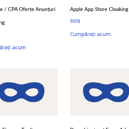
ate / CPA Oferte Anunțuri
Apple App Store Cloaking
900
$
ng
Cumpărați acum
rați acum