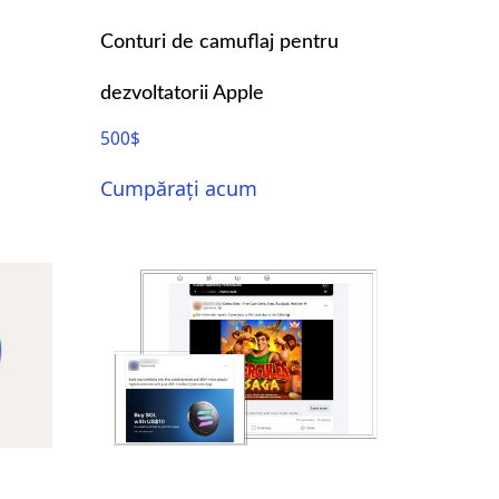
PT
Conturi de camuflaj pentru
HU
dezvoltatorii Apple
TR
ID
500
$
JA
Cumpărați acum
KO
AR