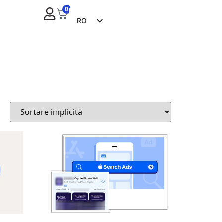
0
RO
EN
FR
ES
ZH
NL
RU
DE
IT
CS
BG
EL
PL