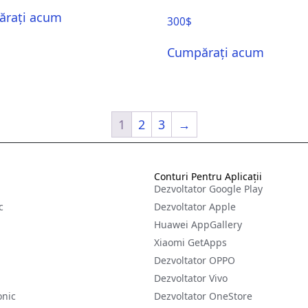
rați acum
300
$
Cumpărați acum
1
2
3
→
Conturi Pentru Aplicații
Dezvoltator Google Play
c
Dezvoltator Apple
Huawei AppGallery
Xiaomi GetApps
Dezvoltator OPPO
Dezvoltator Vivo
onic
Dezvoltator OneStore