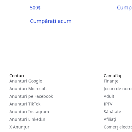
Cumpă
500
$
Cumpărați acum
Conturi
Camuflaj
Anunțuri Google
Finanțe
Anunțuri Microsoft
Jocuri de noro
Anunțuri pe Facebook
Adult
Anunțuri TikTok
IPTV
Anunțuri Instagram
Sănătate
Anunțuri LinkedIn
Afiliați
X Anunțuri
Comerț electr