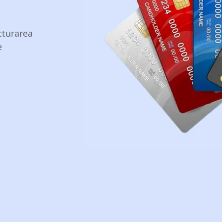
cturarea
e