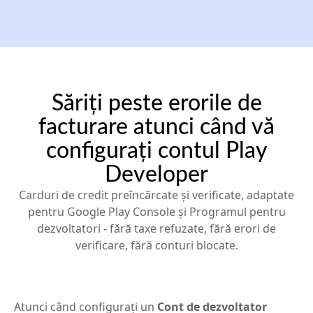
Săriți peste erorile de
facturare atunci când vă
configurați contul Play
Developer
Carduri de credit preîncărcate și verificate, adaptate
pentru Google Play Console și Programul pentru
dezvoltatori - fără taxe refuzate, fără erori de
verificare, fără conturi blocate.
Atunci când configurați un
Cont de dezvoltator