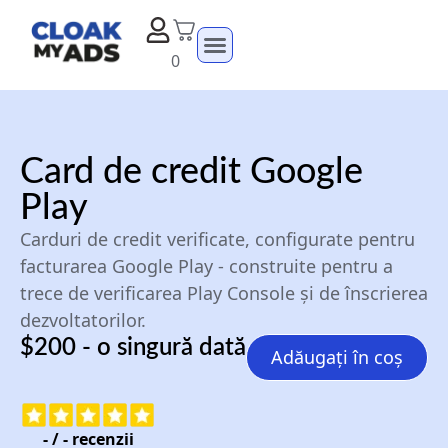
0
Card de credit Google
Play
Carduri de credit verificate, configurate pentru
facturarea Google Play - construite pentru a
trece de verificarea Play Console și de înscrierea
dezvoltatorilor.
$200 - o singură dată
Adăugați în coș
-
/
-
recenzii