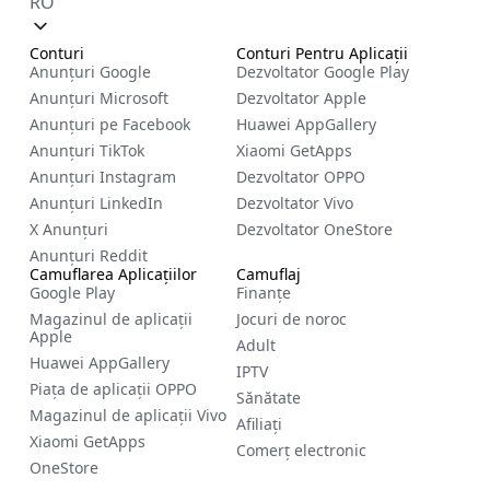
RO
Conturi
Conturi Pentru Aplicații
Anunțuri Google
Dezvoltator Google Play
Anunțuri Microsoft
Dezvoltator Apple
Anunțuri pe Facebook
Huawei AppGallery
Anunțuri TikTok
Xiaomi GetApps
Anunțuri Instagram
Dezvoltator OPPO
Anunțuri LinkedIn
Dezvoltator Vivo
X Anunțuri
Dezvoltator OneStore
Anunțuri Reddit
Camuflarea Aplicațiilor
Camuflaj
Google Play
Finanțe
Magazinul de aplicații
Jocuri de noroc
Apple
Adult
Huawei AppGallery
IPTV
Piața de aplicații OPPO
Sănătate
Magazinul de aplicații Vivo
Afiliați
Xiaomi GetApps
Comerț electronic
OneStore