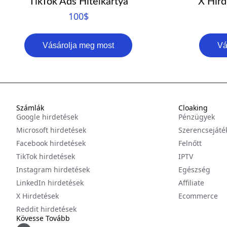
TikTok Ads Hitelkártya
X Hird
100
$
Vásárolja meg most
Vá
Számlák
Cloaking
Google hirdetések
Pénzügyek
Microsoft hirdetések
Szerencsejáté
Facebook hirdetések
Felnőtt
TikTok hirdetések
IPTV
Instagram hirdetések
Egészség
LinkedIn hirdetések
Affiliate
X Hirdetések
Ecommerce
Reddit hirdetések
Kövesse Tovább