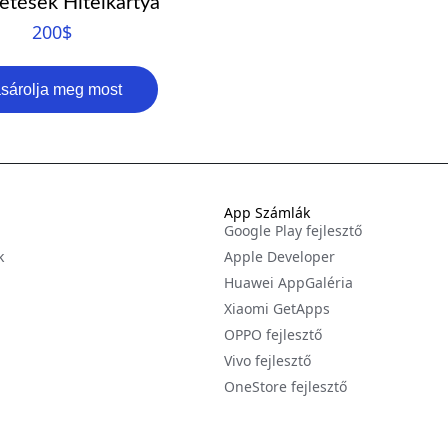
etések Hitelkártya
200
$
sárolja meg most
App Számlák
Google Play fejlesztő
k
Apple Developer
Huawei AppGaléria
Xiaomi GetApps
OPPO fejlesztő
Vivo fejlesztő
OneStore fejlesztő