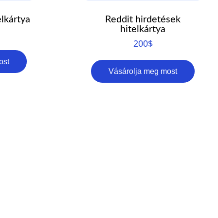
lkártya
Reddit hirdetések
hitelkártya
200
$
ost
Vásárolja meg most