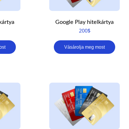
PT
RO
kártya
Google Play hitelkártya
TR
200
$
ID
JA
ost
Vásárolja meg most
KO
AR