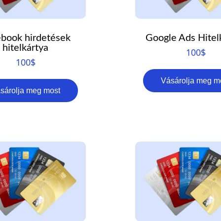
book hirdetések
Google Ads Hitel
hitelkártya
100
$
100
$
Vásárolja meg m
sárolja meg most