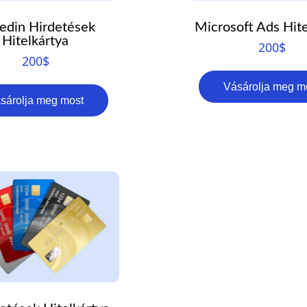
kedin Hirdetések
Microsoft Ads Hite
Hitelkártya
200
$
200
$
Vásárolja meg m
sárolja meg most