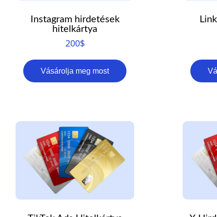
Instagram hirdetések
Lin
hitelkártya
200
$
Vásárolja meg most
Vá