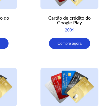
RO
HU
to do
Cartão de crédito do
TR
Google Play
ID
200
$
JA
Compre agora
KO
AR