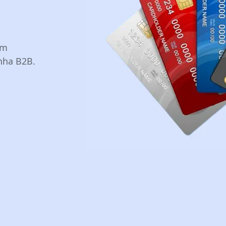
em
nha B2B.