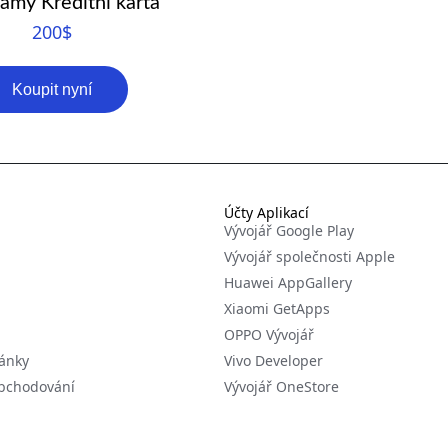
amy Kreditní karta
200
$
Koupit nyní
Účty Aplikací
Vývojář Google Play
Vývojář společnosti Apple
Huawei AppGallery
Xiaomi GetApps
OPPO Vývojář
ránky
Vivo Developer
obchodování
Vývojář OneStore