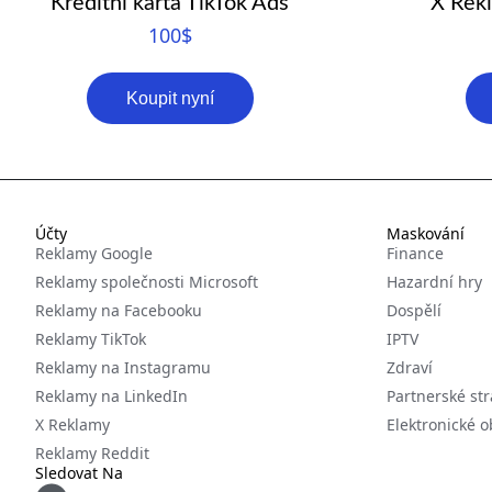
Kreditní karta TikTok Ads
X Rekl
100
$
Koupit nyní
Účty
Maskování
Reklamy Google
Finance
Reklamy společnosti Microsoft
Hazardní hry
Reklamy na Facebooku
Dospělí
Reklamy TikTok
IPTV
Reklamy na Instagramu
Zdraví
Reklamy na LinkedIn
Partnerské st
X Reklamy
Elektronické 
Reklamy Reddit
Sledovat Na