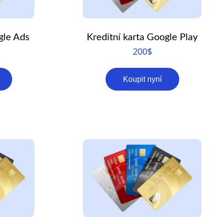
RO
HU
gle Ads
Kreditní karta Google Play
TR
200
$
ID
JA
Koupit nyní
KO
AR