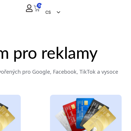
0
CS
EN
FR
ES
em pro reklamy
ZH
NL
RU
vořených pro Google, Facebook, TikTok a vysoce
DE
IT
BG
EL
PL
PT