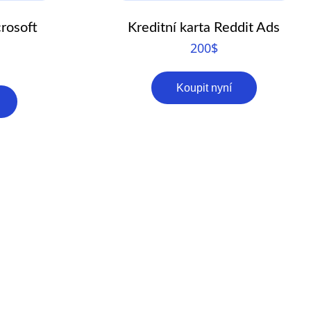
crosoft
Kreditní karta Reddit Ads
200
$
Koupit nyní