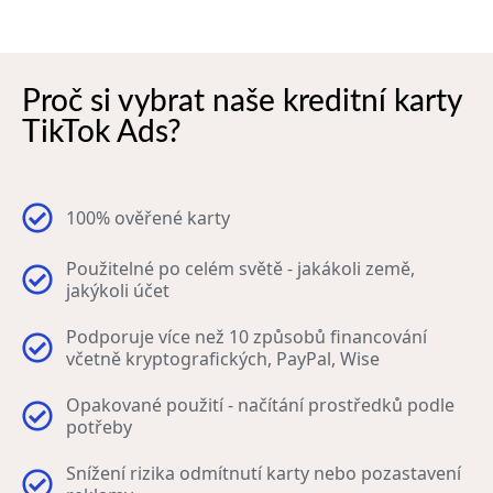
Proč si vybrat naše kreditní karty
TikTok Ads?
100% ověřené karty
Použitelné po celém světě - jakákoli země,
jakýkoli účet
Podporuje více než 10 způsobů financování
včetně kryptografických, PayPal, Wise
Opakované použití - načítání prostředků podle
potřeby
Snížení rizika odmítnutí karty nebo pozastavení