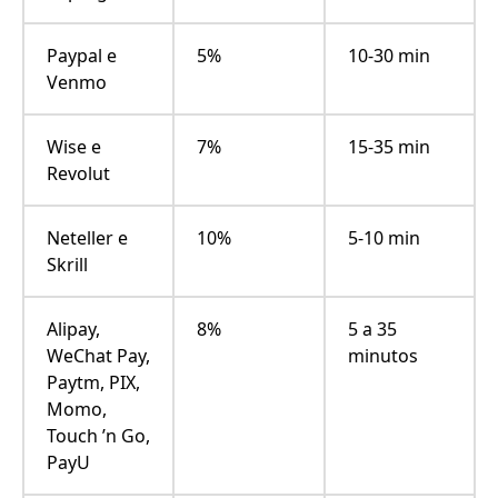
Paypal e
5%
10-30 min
Venmo
Wise e
7%
15-35 min
Revolut
Neteller e
10%
5-10 min
Skrill
Alipay,
8%
5 a 35
WeChat Pay,
minutos
Paytm, PIX,
Momo,
Touch ’n Go,
PayU