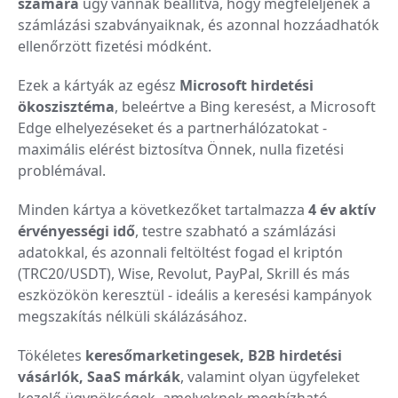
számára
úgy vannak beállítva, hogy megfeleljenek a
számlázási szabványaiknak, és azonnal hozzáadhatók
ellenőrzött fizetési módként.
Ezek a kártyák az egész
Microsoft hirdetési
ökoszisztéma
, beleértve a Bing keresést, a Microsoft
Edge elhelyezéseket és a partnerhálózatokat -
maximális elérést biztosítva Önnek, nulla fizetési
problémával.
Minden kártya a következőket tartalmazza
4 év aktív
érvényességi idő
, testre szabható a számlázási
adatokkal, és azonnali feltöltést fogad el kriptón
(TRC20/USDT), Wise, Revolut, PayPal, Skrill és más
eszközökön keresztül - ideális a keresési kampányok
megszakítás nélküli skálázásához.
Tökéletes
keresőmarketingesek, B2B hirdetési
vásárlók, SaaS márkák
, valamint olyan ügyfeleket
kezelő ügynökségek, amelyeknek megbízható,