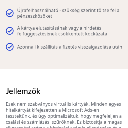
Újrafelhasználható - szükség szerint töltse fel a
pénzeszközöket
A kártya elutasításának vagy a hirdetés
felfüggesztésének csökkentett kockázata
Azonnali kiszállítás a fizetés visszaigazolása után
Jellemzők
Ezek nem szabványos virtuális kártyák. Minden egyes
hitelkártyát kifejezetten a Microsoft Ads-en
teszteltünk, és úgy optimalizáltuk, hogy megfeleljen a
csalási és számlázási szűrőknek. Ez biztosítja a magas
sikerességi arányt a hirdetési számla ellenőrzése és a