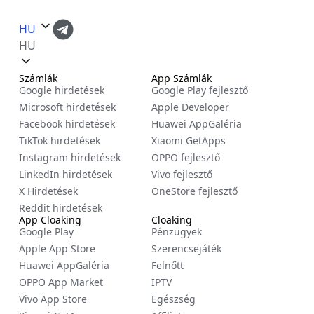
HU
HU
Számlák
App Számlák
Google hirdetések
Google Play fejlesztő
Microsoft hirdetések
Apple Developer
Facebook hirdetések
Huawei AppGaléria
TikTok hirdetések
Xiaomi GetApps
Instagram hirdetések
OPPO fejlesztő
LinkedIn hirdetések
Vivo fejlesztő
X Hirdetések
OneStore fejlesztő
Reddit hirdetések
App Cloaking
Cloaking
Google Play
Pénzügyek
Apple App Store
Szerencsejáték
Huawei AppGaléria
Felnőtt
OPPO App Market
IPTV
Vivo App Store
Egészség